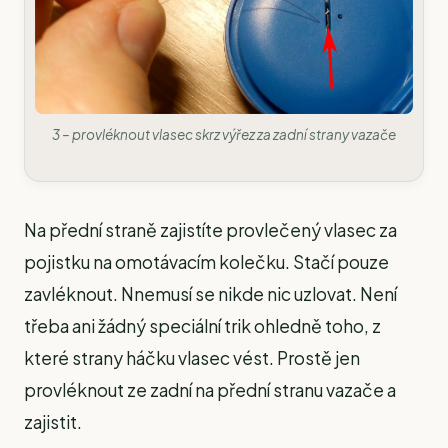
3 – provléknout vlasec skrz výřez za zadní strany vazače
Na přední straně zajistíte provlečený vlasec za
pojistku na omotávacím kolečku. Stačí pouze
zavléknout. Nnemusí se nikde nic uzlovat. Není
třeba ani žádný speciální trik ohledně toho, z
které strany háčku vlasec vést. Prostě jen
provléknout ze zadní na přední stranu vazače a
zajistit.