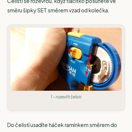
Čelisti se rozevřou, když tlačítko posunete ve
směru šipky SET směrem vzad od kolečka.
1 – rozevřít čelisti
Do čelistí usadíte háček ramínkem směrem do