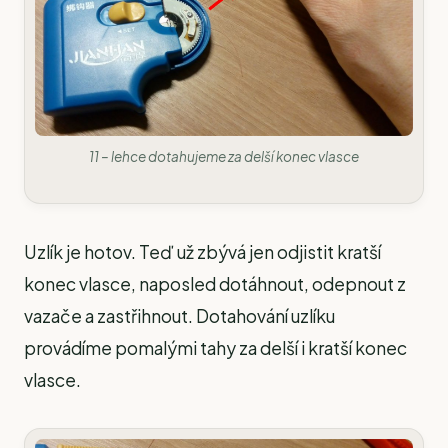
11 – lehce dotahujeme za delší konec vlasce
Uzlík je hotov. Teď už zbývá jen odjistit kratší
konec vlasce, naposled dotáhnout, odepnout z
vazače a zastřihnout. Dotahování uzlíku
provádíme pomalými tahy za delší i kratší konec
vlasce.