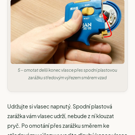
5 – omotat delší konec vlasce přes spodní plastovou
zarážku středovým výřezem směrem vzad
Udržujte si vlasec napnutý. Spodní plastová
zarážka vám vlasec udrží, nebude z ní klouzat
pryč. Po omotání přes zarážku směrem ke