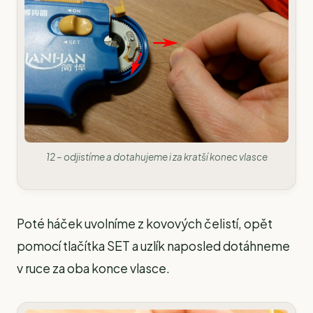
12 – odjistíme a dotahujeme i za kratší konec vlasce
Poté háček uvolníme z kovových čelistí, opět
pomocí tlačítka SET a uzlík naposled dotáhneme
v ruce za oba konce vlasce.