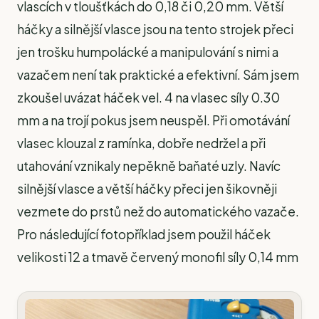
vlascích v tloušťkách do 0,18 či 0,20 mm. Větší
háčky a silnější vlasce jsou na tento strojek přeci
jen trošku humpolácké a manipulování s nimi a
vazačem není tak praktické a efektivní. Sám jsem
zkoušel uvázat háček vel. 4 na vlasec síly 0.30
mm a na trojí pokus jsem neuspěl. Při omotávání
vlasec klouzal z ramínka, dobře nedržel a při
utahování vznikaly nepěkně baňaté uzly. Navíc
silnější vlasce a větší háčky přeci jen šikovněji
vezmete do prstů než do automatického vazače.
Pro následující fotopříklad jsem použil háček
velikosti 12 a tmavě červený monofil síly 0,14 mm