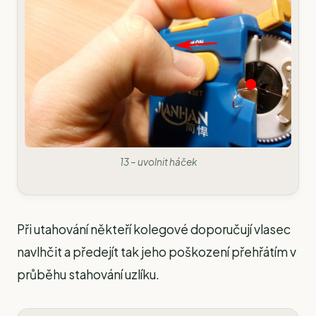
13 – uvolnit háček
Při utahování někteří kolegové doporučují vlasec
navlhčit a předejít tak jeho poškození přehřátím v
průběhu stahování uzlíku.