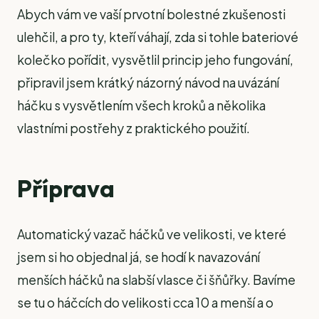
Abych vám ve vaší prvotní bolestné zkušenosti
ulehčil, a pro ty, kteří váhají, zda si tohle bateriové
kolečko pořídit, vysvětlil princip jeho fungování,
připravil jsem krátký názorný návod na uvázání
háčku s vysvětlením všech kroků a několika
vlastními postřehy z praktického použití.
Příprava
Automatický vazač háčků ve velikosti, ve které
jsem si ho objednal já, se hodí k navazování
menších háčků na slabší vlasce či šňůřky. Bavíme
se tu o háčcích do velikosti cca 10 a menší a o