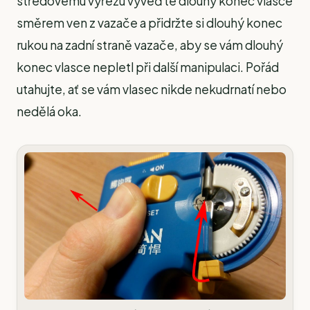
středovému výřezu vyveďte dlouhý konec vlasce
směrem ven z vazače a přidržte si dlouhý konec
rukou na zadní straně vazače, aby se vám dlouhý
konec vlasce nepletl při další manipulaci. Pořád
utahujte, ať se vám vlasec nikde nekudrnatí nebo
nedělá oka.