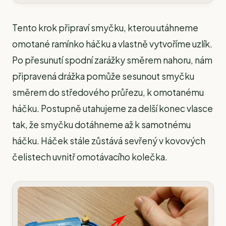
Tento krok připraví smyčku, kterou utáhneme
omotané ramínko háčku a vlastně vytvoříme uzlík.
Po přesunutí spodní zarážky směrem nahoru, nám
připravená drážka pomůže sesunout smyčku
směrem do středového průřezu, k omotanému
háčku. Postupně utahujeme za delší konec vlasce
tak, že smyčku dotáhneme až k samotnému
háčku. Háček stále zůstává sevřený v kovových
čelistech uvnitř omotávacího kolečka.