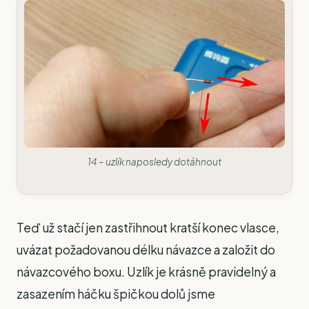
14 – uzlík naposledy dotáhnout
Teď už stačí jen zastřihnout kratší konec vlasce,
uvázat požadovanou délku návazce a založit do
návazcového boxu. Uzlík je krásně pravidelný a
zasazením háčku špičkou dolů jsme