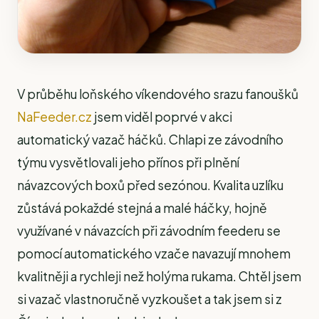
V průběhu loňského víkendového srazu fanoušků
NaFeeder.cz
jsem viděl poprvé v akci
automatický vazač háčků. Chlapi ze závodního
týmu vysvětlovali jeho přínos při plnění
návazcových boxů před sezónou. Kvalita uzlíku
zůstává pokaždé stejná a malé háčky, hojně
využívané v návazcích při závodním feederu se
pomocí automatického vzače navazují mnohem
kvalitněji a rychleji než holýma rukama. Chtěl jsem
si vazač vlastnoručně vyzkoušet a tak jsem si z