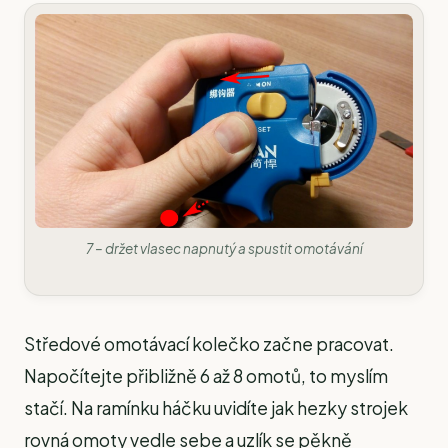
7 – držet vlasec napnutý a spustit omotávání
Středové omotávací kolečko začne pracovat.
Napočítejte přibližně 6 až 8 omotů, to myslím
stačí. Na ramínku háčku uvidíte jak hezky strojek
rovná omoty vedle sebe a uzlík se pěkně