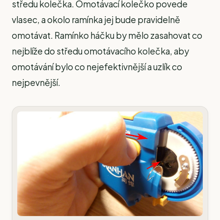
středu kolečka. Omotávací kolečko povede
vlasec, a okolo ramínka jej bude pravidelně
omotávat. Ramínko háčku by mělo zasahovat co
nejblíže do středu omotávacího kolečka, aby
omotávání bylo co nejefektivnější a uzlík co
nejpevnější.