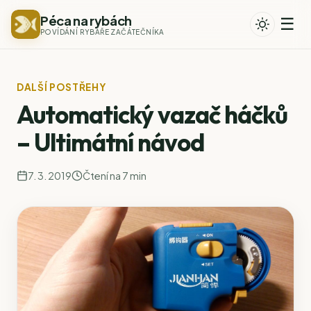
Péca na rybách
☰
POVÍDÁNÍ RYBÁŘE ZAČÁTEČNÍKA
DALŠÍ POSTŘEHY
Automatický vazač háčků
– Ultimátní návod
7. 3. 2019
Čtení na 7 min