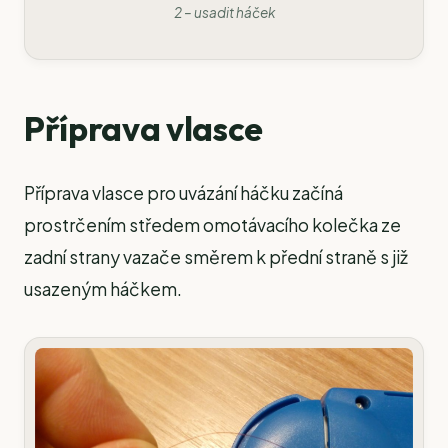
2 – usadit háček
Příprava vlasce
Příprava vlasce pro uvázání háčku začíná
prostrčením středem omotávacího kolečka ze
zadní strany vazače směrem k přední straně s již
usazeným háčkem.