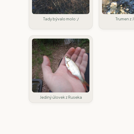
Tady bývalo molo :/
Trumen z 
Jediný úlovek z Ruseka