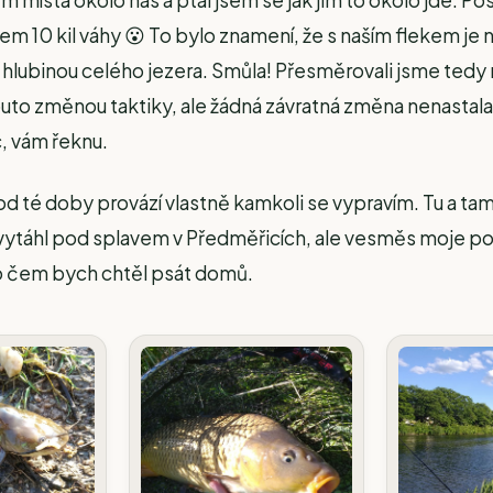
 místa okolo nás a ptal jsem se jak jim to okolo jde. Pos
em 10 kil váhy 😮 To bylo znamení, že s naším flekem je 
 hlubinou celého jezera. Smůla! Přesměrovali jsme tedy 
touto změnou taktiky, ale žádná závratná změna nenastala
, vám řeknu.
 té doby provází vlastně kamkoli se vypravím. Tu a tam
 vytáhl pod splavem v Předměřicích, ale vesměs moje po
o čem bych chtěl psát domů.