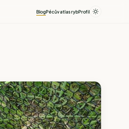
Blog
Pécův atlas ryb
Profil