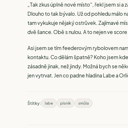
„Tak zkus úplně nové místo“, řekl jsem si a 
Dlouho to tak bývalo. Už od pohledu málo na
tam vykukuje nějaký ostrůvek. Zajímavé mís
dvě šance. Obě s nulou. A to nejen ve score
Asi jsem se tím feederovým rybolovem namls
kontaktu. Co dělám špatně? Koho jsem kde 
zásadně jinak, než jindy. Možná bych se ně
jen vytrvat. Jen co padne hladina Labe a Or
Štítky:
labe
písník
smůla