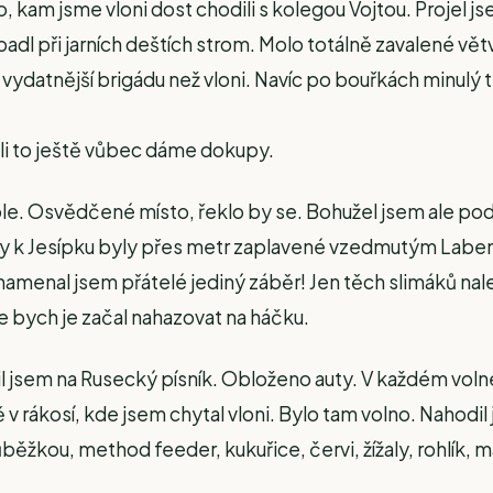
to, kam jsme vloni dost chodili s kolegou Vojtou. Proje
padl při jarních deštích strom. Molo totálně zavalené vě
t vydatnější brigádu než vloni. Navíc po bouřkách minul
tli to ještě vůbec dáme dokupy.
ole. Osvědčené místo, řeklo by se. Bohužel jsem ale podce
 k Jesípku byly přes metr zaplavené vzedmutým Labem.
namenal jsem přátelé jediný záběr! Jen těch slimáků nal
že bych je začal nahazovat na háčku.
il jsem na Rusecký písník. Obloženo auty. V každém volné
 rákosí, kde jsem chytal vloni. Bylo tam volno. Nahodi
běžkou, method feeder, kukuřice, červi, žížaly, rohlík, m