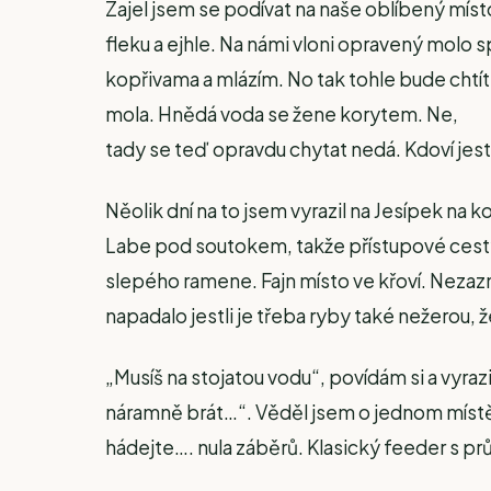
Zajel jsem se podívat na naše oblíbený mís
fleku a ejhle. Na námi vloni opravený molo s
kopřivama a mlázím. No tak tohle bude chtí
mola. Hnědá voda se žene korytem. Ne,
tady se teď opravdu chytat nedá. Kdoví jes
Něolik dní na to jsem vyrazil na Jesípek na k
Labe pod soutokem, takže přístupové cesty
slepého ramene. Fajn místo ve křoví. Nezaz
napadalo jestli je třeba ryby také nežerou, 
„Musíš na stojatou vodu“, povídám si a vyraz
náramně brát…“. Věděl jsem o jednom místě v
hádejte…. nula záběrů. Klasický feeder s prů