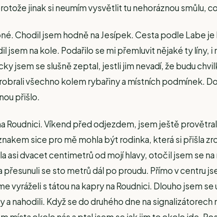
tože jinak si neumím vysvětlit tu nehoráznou smůlu, 
bné. Chodil jsem hodně na Jesípek. Cesta podle Labe je 
l jsem na kole. Podařilo se mi přemluvit nějaké ty líny, i
 jsem se slušně zeptal, jestli jim nevadí, že budu chvil
rali všechno kolem rybařiny a místních podmínek. Docela
nou přišlo.
a Roudnici. Víkend před odjezdem, jsem ještě provětral 
znakem sice pro mě mohla být rodinka, která si přišla zr
a asi dvacet centimetrů od mojí hlavy, otočil jsem se na
se a přesunuli se sto metrů dál po proudu. Přímo v centru
e vyráželi s tátou na kapry na Roudnici. Dlouho jsem se 
dy a nahodili. Když se do druhého dne na signalizátorech