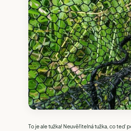
To je ale tužka! Neuvěřitelná tužka, co teď 