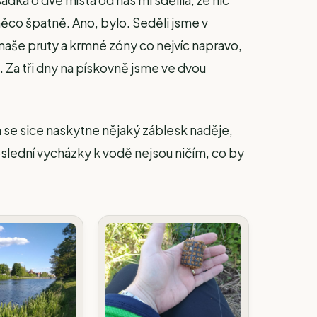
ádka o dvě místa od nás mi sdělila, že nic
něco špatně. Ano, bylo. Seděli jsme v
naše pruty a krmné zóny co nejvíc napravo,
. Za tři dny na pískovně jsme ve dvou
 se sice naskytne nějaký záblesk naděje,
slední vycházky k vodě nejsou ničím, co by