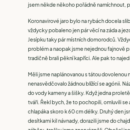
jsem někde někoho pořádně namíchnout, pro
Koronavirové jaro bylo na rybách docela sli
vždycky pobaleno jen pár věcí na záda a jezdi
Jesípku taky pár místních domorodců. Vždycky
problém a naopak jsme nejednou fajnově prob
tradičně brali pěkní kapříci. Ale pak to najed
Měli jsme naplánovanou s tátou dovolenou n
nenasvědčovalo žádnou blížící se agónii. Ná
do vody kameny a šišky. Když jedna proletěl
tváři. Řekl bych, že to pochopili, omluvili 
chlapáka skoro k 60 cm délky. Druhý den jsm
desítkami kil návnady, dorazili jsme do chaj