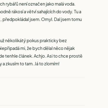
kých rybářů není označen jako malá voda.
ně rákosí a větví sahajících do vody. Tu a
í“, předpokládal jsem. Omyl. Dal jsem tomu
 už několikátý pokus prakticky bez
epřipadá mi, že bych dělal něco nějak
e tenhle článek. Achjo. Asi to chce prostě
 a zkusím to tam. Já to zlomím!