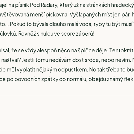
zajel na písník Pod Radary, který už na stránkách hradec
vštěvovaná menší pískovna. Vyšlapaných míst jen pár, hod
to. „Pokud to bývala dlouho malá voda, ryby tu být mus
 úlovků. Rovněž s nulou ve score záběrů!
al, že se vždy alespoň něco na špičce děje. Tentokrát
naštval? Jestli tomu nedávám dost srdce, nebo nevím. N
kde měl vyplatit nějakým odpustkem. No tak třeba to bud
lice po povodních zpátky do normálu, obejdu známý fleky