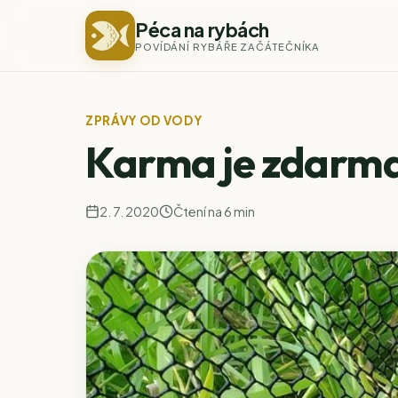
Péca na rybách
POVÍDÁNÍ RYBÁŘE ZAČÁTEČNÍKA
ZPRÁVY OD VODY
Karma je zdarm
2. 7. 2020
Čtení na 6 min