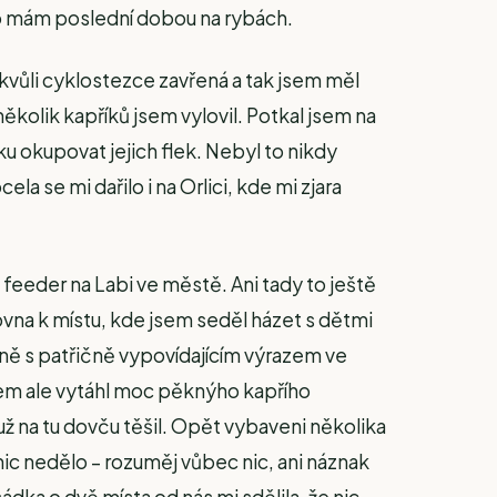
co mám poslední dobou na rybách.
kvůli cyklostezce zavřená a tak jsem měl
 několik kapříků jsem vylovil. Potkal jsem na
ku okupovat jejich flek. Nebyl to nikdy
 se mi dařilo i na Orlici, kde mi zjara
feeder na Labi ve městě. Ani tady to ještě
ovna k místu, kde jsem seděl házet s dětmi
 ně s patřičně vypovídajícím výrazem ve
 jsem ale vytáhl moc pěknýho kapřího
už na tu dovču těšil. Opět vybaveni několika
 nic nedělo – rozuměj vůbec nic, ani náznak