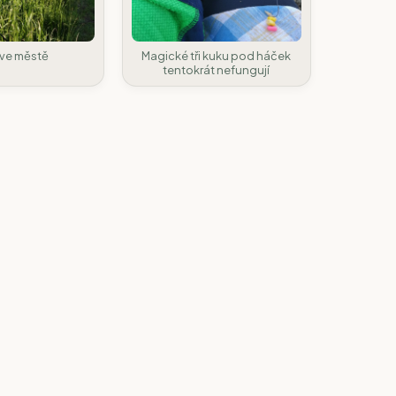
ve městě
Magické tři kuku pod háček
tentokrát nefungují