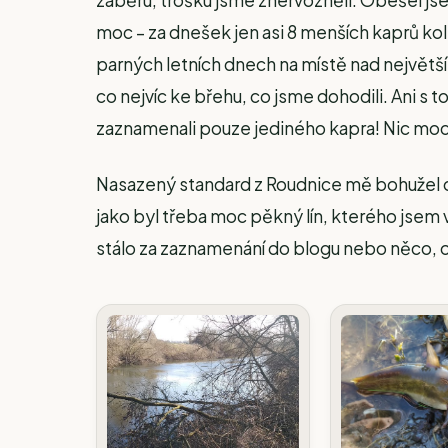
záběru, trošku jsme znervózněli. Obešel jsem
moc – za dnešek jen asi 8 menších kaprů kol
parných letních dnech na místě nad největší
co nejvíc ke břehu, co jsme dohodili. Ani s 
zaznamenali pouze jediného kapra! Nic moc
Nasazený standard z Roudnice mě bohužel od
jako byl třeba moc pěkný lín, kterého jsem
stálo za zaznamenání do blogu nebo něco, 