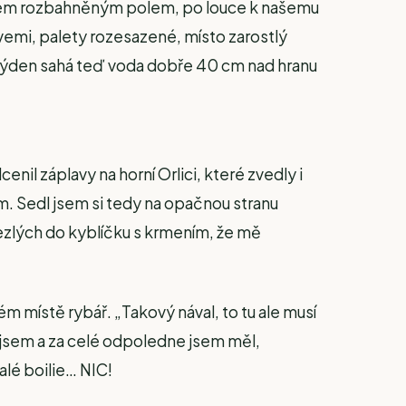
l jsem rozbahněným polem, po louce k našemu
tvemi, palety rozesazené, místo zarostlý
ý týden sahá teď voda dobře 40 cm nad hranu
nil záplavy na horní Orlici, které zvedly i
 Sedl jsem si tedy na opačnou stranu
ezlých do kyblíčku s krmením, že mě
m místě rybář. „Takový nával, to tu ale musí
l jsem a za celé odpoledne jsem měl,
alé boilie… NIC!