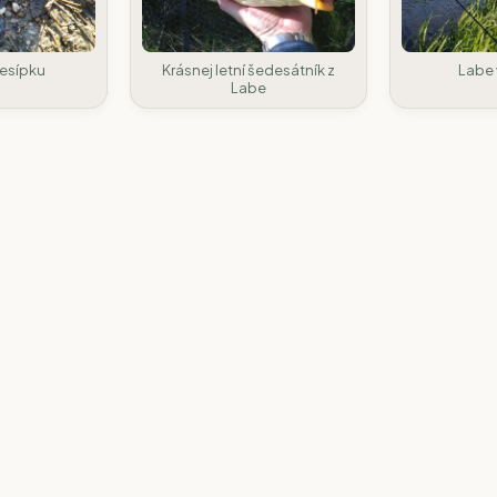
Jesípku
Krásnej letní šedesátník z
Labe 
Labe