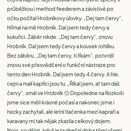
průběžkou i method feederem a závistivě po
očku počítal Hrobníkovy úlovky. „Dej tam červy“,
hřímal na mě Hrobník. Dal jsem tedy červy a
kukuřici. Záběr nikde. „Dej tam červy“, znovu
Hrobník. Dal jsem tedy červy a kousek rohlíku.
Bez záběru. „Dej tam červy, ti říkám“, potvrdil
znovu své přesvědčení o funkční nástraze pro
tento den Hrobník. Dal jsem tedy 4 červy. A hle,
cejni a malí kapříci jsou tu. „Říkal jsem, ať tam dáš
červy“, smál se Hrobník 🙂 Dopoledne na Rozkoši
jsme sice měli krásné počasí a nakonec jsme i
hezky zachytali, ale letní tlačenka mezi kapraři a
karavany mi tak nějak zkazila celkový dojem.
Nojo, co dělat, když je ta dnešní doba těmi všemi