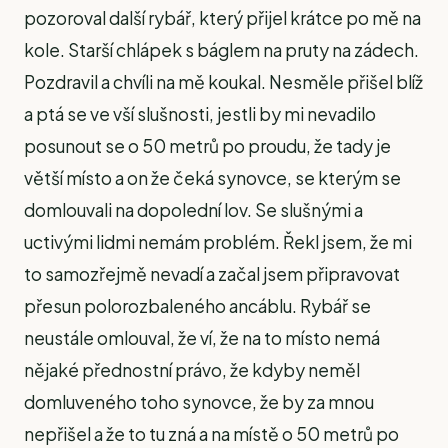
pozoroval další rybář, který přijel krátce po mě na
kole. Starší chlápek s báglem na pruty na zádech.
Pozdravil a chvíli na mě koukal. Nesměle přišel blíž
a ptá se ve vší slušnosti, jestli by mi nevadilo
posunout se o 50 metrů po proudu, že tady je
větší místo a on že čeká synovce, se kterým se
domlouvali na dopolední lov. Se slušnými a
uctivými lidmi nemám problém. Řekl jsem, že mi
to samozřejmě nevadí a začal jsem připravovat
přesun polorozbaleného ancáblu. Rybář se
neustále omlouval, že ví, že na to místo nemá
nějaké přednostní právo, že kdyby neměl
domluveného toho synovce, že by za mnou
nepřišel a že to tu zná a na místě o 50 metrů po