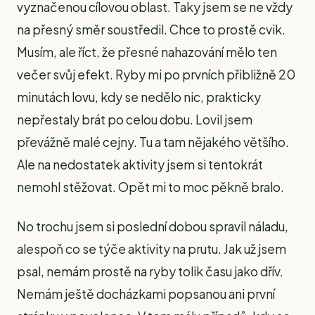
vyznačenou cílovou oblast. Taky jsem se ne vždy
na přesný směr soustředil. Chce to prostě cvik.
Musím, ale říct, že přesné nahazování mělo ten
večer svůj efekt. Ryby mi po prvních přibližně 20
minutách lovu, kdy se nedělo nic, prakticky
nepřestaly brát po celou dobu. Lovil jsem
převážně malé cejny. Tu a tam nějakého většího.
Ale na nedostatek aktivity jsem si tentokrát
nemohl stěžovat. Opět mi to moc pěkně bralo.
No trochu jsem si poslední dobou spravil náladu,
alespoň co se týče aktivity na prutu. Jak už jsem
psal, nemám prostě na ryby tolik času jako dřív.
Nemám ještě docházkami popsanou ani první