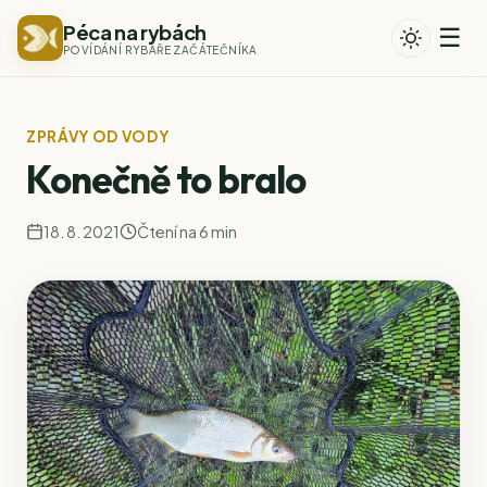
Péca na rybách
☰
POVÍDÁNÍ RYBÁŘE ZAČÁTEČNÍKA
ZPRÁVY OD VODY
Konečně to bralo
18. 8. 2021
Čtení na 6 min