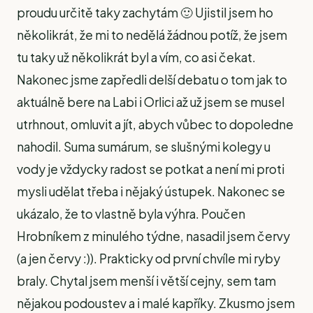
proudu určitě taky zachytám 🙂 Ujistil jsem ho
několikrát, že mi to nedělá žádnou potíž, že jsem
tu taky už několikrát byl a vím, co asi čekat.
Nakonec jsme zapředli delší debatu o tom jak to
aktuálně bere na Labi i Orlici až už jsem se musel
utrhnout, omluvit a jít, abych vůbec to dopoledne
nahodil. Suma sumárum, se slušnými kolegy u
vody je vždycky radost se potkat a není mi proti
mysli udělat třeba i nějaký ústupek. Nakonec se
ukázalo, že to vlastně byla výhra. Poučen
Hrobníkem z minulého týdne, nasadil jsem červy
(a jen červy :)). Prakticky od první chvíle mi ryby
braly. Chytal jsem menší i větší cejny, sem tam
nějakou podoustev a i malé kapříky. Zkusmo jsem