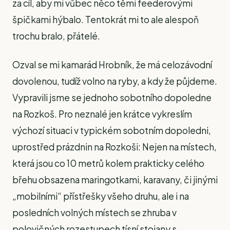
za cíl, aby mi vůbec něco těmi feederovými
špičkami hýbalo. Tentokrát mi to ale alespoň
trochu bralo, přátelé.
Ozval se mi kamarád Hrobník, že má celozávodní
dovolenou, tudíž volno na ryby, a kdy že půjdeme.
Vypravili jsme se jednoho sobotního dopoledne
na Rozkoš. Pro neznalé jen krátce vykreslím
výchozí situaci v typickém sobotním dopoledni,
uprostřed prázdnin na Rozkoši: Nejen na místech,
která jsou co 10 metrů kolem prakticky celého
břehu obsazena maringotkami, karavany, či jinými
„mobilními“ přístřešky všeho druhu, ale i na
posledních volných místech se zhruba v
polovičných rozestupech tísní stojany s