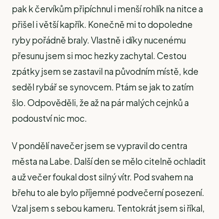
pak k červíkům připíchnul i menší rohlík na nitce a
přišel i větší kapřík. Konečně mi to dopoledne
ryby pořádně braly. Vlastně i díky nucenému
přesunu jsem si moc hezky zachytal. Cestou
zpátky jsem se zastavil na původním místě, kde
seděl rybář se synovcem. Ptám se jak to zatím
šlo. Odpověděli, že až na pár malých cejnků a
podouství nic moc.
V pondělí navečer jsem se vypravil do centra
města na Labe. Další den se mělo citelně ochladit
a už večer foukal dost silný vítr. Pod svahem na
břehu to ale bylo příjemné podvečerní posezení.
Vzal jsem s sebou kameru. Tentokrát jsem si říkal,