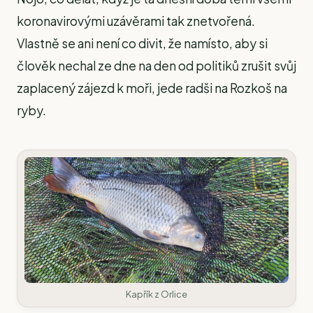
koronavirovými uzávěrami tak znetvořená.
Vlastně se ani není co divit, že namísto, aby si
člověk nechal ze dne na den od politiků zrušit svůj
zaplacený zájezd k moři, jede radši na Rozkoš na
ryby.
Kapřík z Orlice