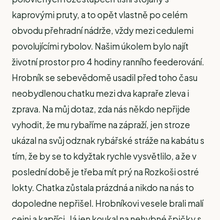
kaprovými pruty, a to opět vlastně po celém
obvodu přehradní nádrže, vždy mezi cedulemi
povolujícími rybolov. Našim úkolem bylo najít
životní prostor pro 4 hodiny ranního feederování.
Hrobník se sebevědomě usadil před toho času
neobydlenou chatku mezi dva kapraře zleva i
zprava. Na můj dotaz, zda nás někdo nepřijde
vyhodit, že mu rybaříme na zápraží, jen stroze
ukázal na svůj odznak rybářské stráže na kabátu s
tím, že by se to kdyžtak rychle vysvětlilo, a že v
poslední době je třeba mít prý na Rozkoši ostré
lokty. Chatka zůstala prázdná a nikdo na nás to
dopoledne nepřišel. Hrobníkovi vesele brali malí
cejni a kapříci. Já jen koukal na nehybné špičky s