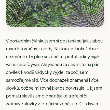
V posledním článku jsem si postesknul jak slabou
mám letos účast u vody. Na tom se bohužel nic
nezměnilo. I v plné sezóně mi prutohodiny nijak
valně nepříbývají. Ale jednou za čas mi to na pár
chvilek k vodě vždycky vyjde, za což jsem
samozřejmě rád. Více docházek znamená i více
úlovků, což se mi rovněž letos potvrzuje. Už jsem
pomalu slevil z ambic na nějaké trofejní či
zajímavé úlovky v letošní sezóně a spíš si dávám