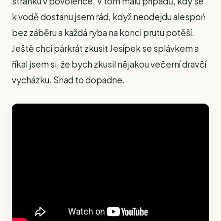
stránku v povolence. V tom málu případů, kdy se
k vodě dostanu jsem rád, když neodejdu alespoń
bez záběru a každá ryba na konci prutu potěší.
Ještě chci párkrát zkusit Jesípek se splávkem a
říkal jsem si, že bych zkusil nějakou večerní dravčí
vycházku. Snad to dopadne.