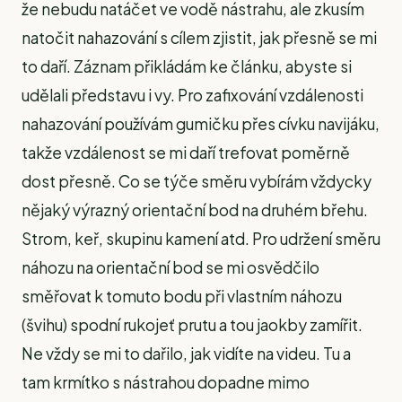
že nebudu natáčet ve vodě nástrahu, ale zkusím
natočit nahazování s cílem zjistit, jak přesně se mi
to daří. Záznam přikládám ke článku, abyste si
udělali představu i vy. Pro zafixování vzdálenosti
nahazování používám gumičku přes cívku navijáku,
takže vzdálenost se mi daří trefovat poměrně
dost přesně. Co se týče směru vybírám vždycky
nějaký výrazný orientační bod na druhém břehu.
Strom, keř, skupinu kamení atd. Pro udržení směru
náhozu na orientační bod se mi osvědčilo
směřovat k tomuto bodu při vlastním náhozu
(švihu) spodní rukojeť prutu a tou jaokby zamířit.
Ne vždy se mi to dařilo, jak vidíte na videu. Tu a
tam krmítko s nástrahou dopadne mimo